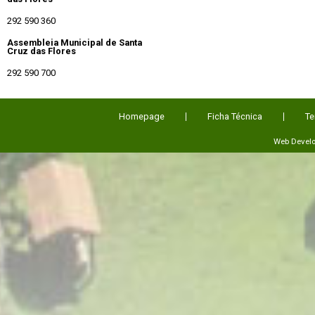
292 590 360
Assembleia Municipal de Santa
Cruz das Flores
292 590 700
Homepage
Ficha Técnica
Te
Web Devel