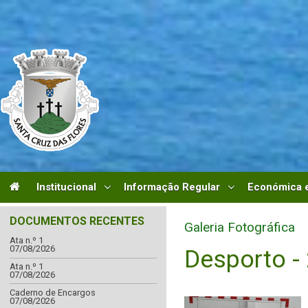
Institucional
Informação Regular
Económica e
DOCUMENTOS RECENTES
Galeria Fotográfica
Ata n.º 1
07/08/2026
Desporto -
Ata n.º 1
07/08/2026
Caderno de Encargos
07/08/2026