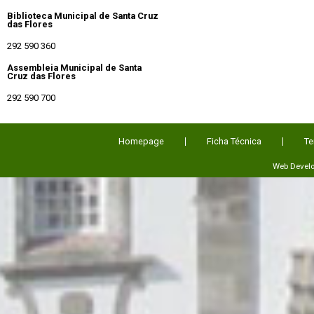
Biblioteca Municipal de Santa Cruz
das Flores
292 590 360
Assembleia Municipal de Santa
Cruz das Flores
292 590 700
Homepage
Ficha Técnica
Te
Web Devel