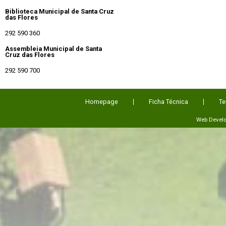
Biblioteca Municipal de Santa Cruz
das Flores
292 590 360
Assembleia Municipal de Santa
Cruz das Flores
292 590 700
Homepage
Ficha Técnica
Te
Web Devel