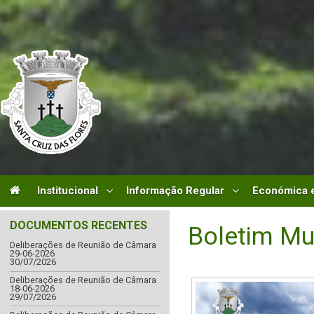
Institucional
Informação Regular
Económica e
DOCUMENTOS RECENTES
Boletim Mu
Deliberações de Reunião de Câmara
29-06-2026
30/07/2026
Deliberações de Reunião de Câmara
18-06-2026
29/07/2026